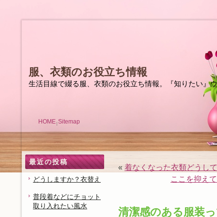
服、衣類のお役立ち情報
生活目線で綴る服、衣類のお役立ち情報。『知りたい』
HOME
Sitemap
最近の投稿
«
着なくなった衣類どうし
ここを抑えて
どうしますか？衣替え
普段着などにチョット
取り入れたい風水
清潔感のある服装っ