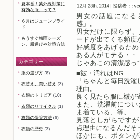
夏本番！紫外線対策に
12月 28th, 2014 | 投稿者：: ve
有効な服、って？
男女の話題になる
６月はジューンブライ
感」。
ド
男女だけに限らず、
もうすぐ梅雨シーズ
ードが出てくる頻度
ン、服選びや対策方法
好感度をあげるため
ある人がモテる・・
カテゴリー
じゃあこの清潔感っ
■皺・汚れはNG
服の選び方
(8)
「ちゃんと毎日洗濯
衣替え、買い替え
(3)
理由。
衣類のトリビア
(10)
良く見たら服に皺が
また、洗濯前につい
衣類のリサイクル
(1)
ま着ている、等。
衣類の保管方法
(6)
見落としがちですが
点理由になるんだそ
衣類の歴史
(3)
ほかにも、ボタンが