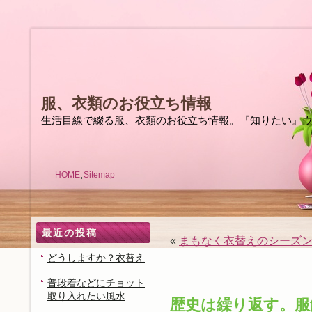
服、衣類のお役立ち情報
生活目線で綴る服、衣類のお役立ち情報。『知りたい』
HOME
Sitemap
最近の投稿
«
まもなく衣替えのシーズ
どうしますか？衣替え
普段着などにチョット
取り入れたい風水
歴史は繰り返す。服