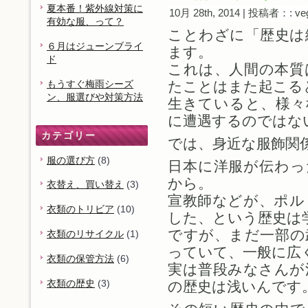
夏本番！紫外線対策に
10月 28th, 2014 | 投稿者：: ve
有効な服、って？
ことわざに「歴史は
６月はジューンブライ
ます。
ド
これは、人間の本質
もうすぐ梅雨シーズ
たことはまた起こる
ン、服選びや対策方法
生きていると、様々
に遭遇するのではな
カテゴリー
では、身近な服飾関
服の選び方
(8)
日本に洋服が伝わっ
から。
衣替え、買い替え
(3)
宣教師などが、ポル
衣類のトリビア
(10)
した、という歴史は
ですが、まだ一部の
衣類のリサイクル
(1)
っていて、一般に広
衣類の保管方法
(6)
実は普段みなさんが
衣類の歴史
(3)
の歴史は浅いんです